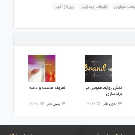
یغات موبایلی
تبلیغات ویدئویی
رپورتاژ آگهی
نقش روابط عمومی در
تعریف هاست و دامنه
برندسازی
بدون نظر
۳,۲۴۹
بدون نظر
۴,۳۹۸