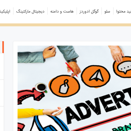
ید محتوا
سئو
گوگل ادوردز
هاست و دامنه
دیجیتال مارکتینگ
اپلیکی