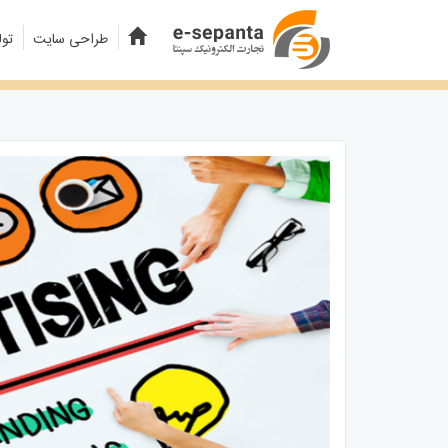
طراحی سایت
تول