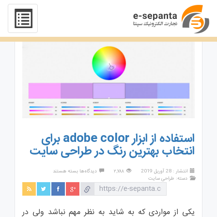
استفاده از ابزار adobe color برای
انتخاب بهترین رنگ در طراحی سایت
برای
انتشار : 28 آوریل 2019
۲,۷۸۸
دیدگاه‌ها
بسته هستند
استفاده
دسته:
طراحی سایت
از
ابزار
adobe
color
یکی از مواردی که به شاید به نظر مهم نباشد ولی در
برای