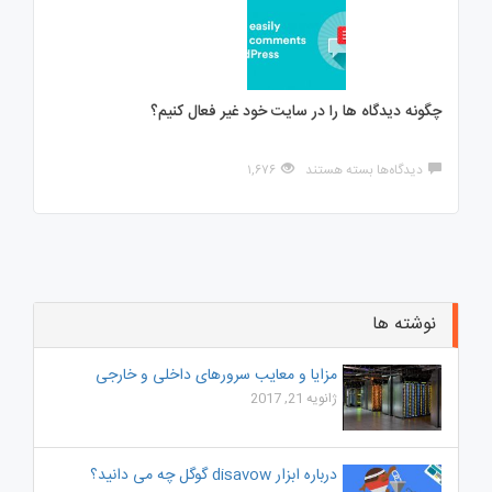
افزونه
های
نظر
سنجی
در
طراحی
چگونه دیدگاه ها را در سایت خود غیر فعال کنیم؟
سایت
برای
دیدگاه‌ها
بسته هستند
۱,۶۷۶
چگونه
دیدگاه
ها
را
در
سایت
خود
غیر
نوشته ها
فعال
کنیم؟
مزایا و معایب سرورهای داخلی و خارجی
ژانویه 21, 2017
درباره ابزار disavow گوگل چه می دانید؟