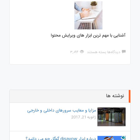
محتوا
و
اهمیت
آن
در
ترافیک
آشنایی با مهم ترین ابزار های ویرایش محتوا
سایت
برای
دیدگاه‌ها
بسته هستند
۳,۰۹۴
آشنایی
با
مهم
ترین
ابزار
های
ویرایش
محتوا
نوشته ها
مزایا و معایب سرورهای داخلی و خارجی
ژانویه 21, 2017
درباره ابزار disavow گوگل چه می دانید؟