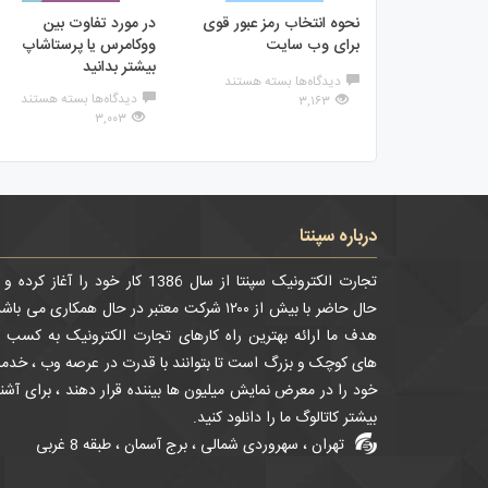
نحوه انتخاب رمز عبور قوی
در مورد تفاوت بین
برای وب سایت
ووکامرس یا پرستاشاپ
بیشتر بدانید
برای
دیدگاه‌ها
بسته هستند
برای
نحوه
دیدگاه‌ها
بسته هستند
۳,۱۶۳
در
انتخاب
۳,۰۰۳
مورد
رمز
تفاوت
عبور
بین
قوی
ووکامرس
برای
یا
وب
پرستاشاپ
سایت
درباره سپنتا
بیشتر
بدانید
تجارت الکترونیک سپنتا از سال 1386 کار خود را آغاز کرده
حال حاضر با بیش از ۱۲۰۰ شرکت معتبر در حال همکاری می باش
هدف ما ارائه بهترین راه کارهای تجارت الکترونیک به کسب ک
های کوچک و بزرگ است تا بتوانند با قدرت در عرصه وب ، خدم
خود را در معرض نمایش میلیون ها بیننده قرار دهند ، برای آشن
بیشتر کاتالوگ ما را دانلود کنید.
تهران ، سهروردی شمالی ، برج آسمان ، طبقه 8 غربی