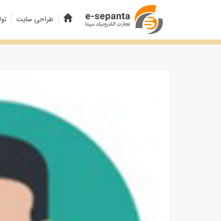
طراحی سایت
تول