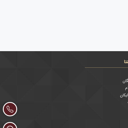
تا
ان
م
یکان