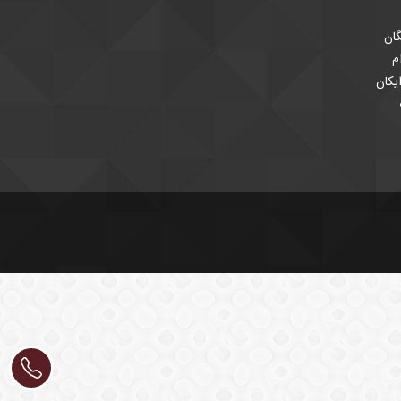
ان
م
یکان