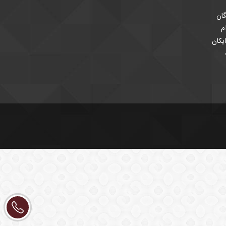
ان
م
یکان