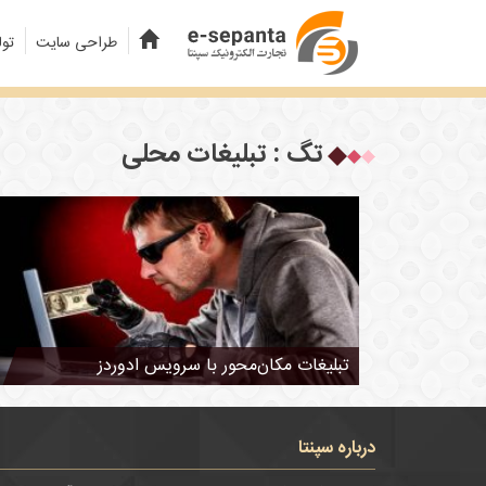
طراحی سایت
تول
تگ : تبلیغات محلی
تبلیغات مکان‌محور با سرویس ادوردز
درباره سپنتا