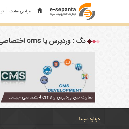
طراحی سایت
تول
تگ : وردپرس یا cms اختصاصی
تفاوت بین وردپرس و cms اختصاصی چیست؟
درباره سپنتا