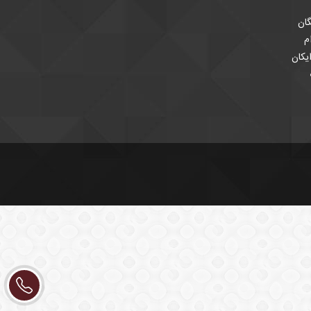
ان
م
یکان