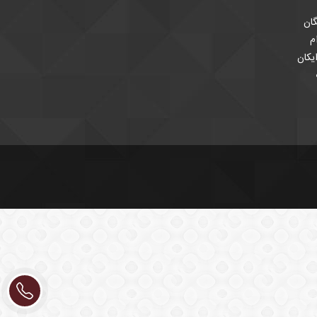
ان
م
یکان