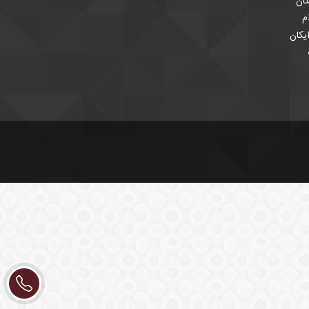
ان
م
یکان